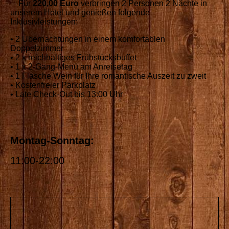
Für
220,00 Euro
verbringen 2 Personen 2 Nächte in
unserem Hotel und genießen folgende
Inklusivleistungen:
• 2 Übernachtungen in einem komfortablen
Doppelzimmer
• 2 x reichhaltiges Frühstücksbuffet
• 1 x 2-Gang-Menü am Anreisetag
• 1 Flasche Wein für Ihre romantische Auszeit zu zweit
• Kostenfreier Parkplatz
• Late Check-Out bis 13:00 Uhr
Montag-Sonntag:
11:00-22:00