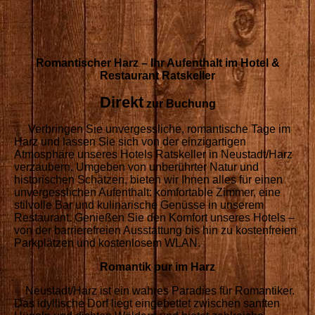
Romantischer Harz – Ihr Aufenthalt im Hotel &
Restaurant Ratskeller
D
irekt
zur Buchung
Verbringen Sie unvergessliche, romantische Tage im
Harz und lassen Sie sich von der einzigartigen
Atmosphäre unseres Hotels Ratskeller in Neustadt/Harz
verzaubern. Umgeben von unberührter Natur und
historischen Schätzen, bieten wir Ihnen alles für einen
unvergesslichen Aufenthalt: komfortable Zimmer, eine
stilvolle Bar und kulinarische Genüsse in unserem
Restaurant. Genießen Sie den Komfort unseres Hotels –
von der barrierefreien Ausstattung bis hin zu kostenfreien
Parkplätzen und kostenlosem WLAN.
Romantik pur im Harz
Neustadt/Harz ist ein wahres Paradies für Romantiker.
Das idyllische Dorf liegt eingebettet zwischen sanften