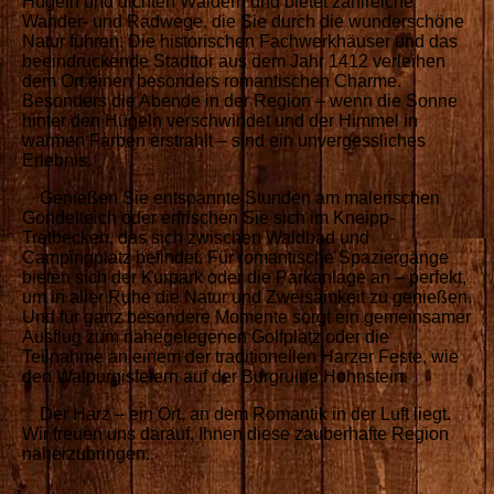
Hügeln und dichten Wäldern und bietet zahlreiche
Wander- und Radwege, die Sie durch die wunderschöne
Natur führen. Die historischen Fachwerkhäuser und das
beeindruckende Stadttor aus dem Jahr 1412 verleihen
dem Ort einen besonders romantischen Charme.
Besonders die Abende in der Region – wenn die Sonne
hinter den Hügeln verschwindet und der Himmel in
warmen Farben erstrahlt – sind ein unvergessliches
Erlebnis.
Genießen Sie entspannte Stunden am malerischen
Gondelteich oder erfrischen Sie sich im Kneipp-
Tretbecken, das sich zwischen Waldbad und
Campingplatz befindet. Für romantische Spaziergänge
bieten sich der Kurpark oder die Parkanlage an – perfekt,
um in aller Ruhe die Natur und Zweisamkeit zu genießen.
Und für ganz besondere Momente sorgt ein gemeinsamer
Ausflug zum nahegelegenen Golfplatz oder die
Teilnahme an einem der traditionellen Harzer Feste, wie
den Walpurgisfeiern auf der Burgruine Hohnstein.
Der Harz – ein Ort, an dem Romantik in der Luft liegt.
Wir freuen uns darauf, Ihnen diese zauberhafte Region
näherzubringen.