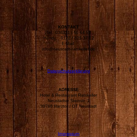
KONTAKT
Tel.: 036331 / 50 64 53
Handy: 0172 / 825 37 12
E-Mail:
info@neustadt-ratskeller.de
Datenschutzerklärung
ADRESSE
Hotel & Restaurant Ratskeller
Neustädter Steinstr. 1
99768 Harztor / OT Neustadt
Impressum