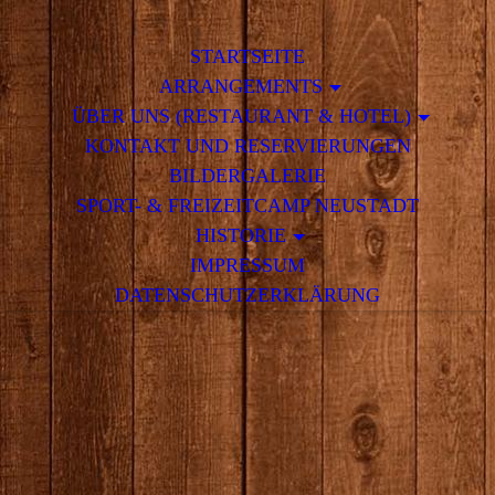
STARTSEITE
ARRANGEMENTS
ÜBER UNS (RESTAURANT & HOTEL)
KONTAKT UND RESERVIERUNGEN
BILDERGALERIE
SPORT- & FREIZEITCAMP NEUSTADT
HISTORIE
IMPRESSUM
DATENSCHUTZERKLÄRUNG